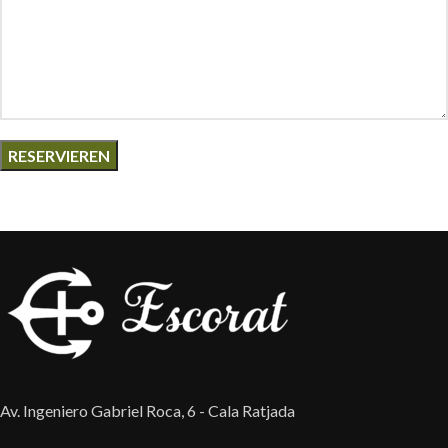
Av. Ingeniero Gabriel Roca, 6 - Cala Ratjada